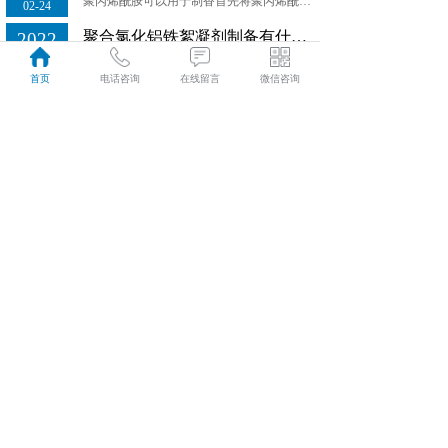
聚丙烯酰胺可以用于制香首先将聚丙烯酰胺按相应的比例溶解于水中，等到制香用聚丙烯酰胺完全溶解之后，再加入制香原料混合后即可，制香用聚丙烯酰胺在此过程中起到的是增稠的作用。
02-24
聚合氯化铝铁絮凝剂制备有什么目的和意义？
2022
聚合氯化铝铁絮凝剂制备有什么目的和意义？
02-24
首页
电话咨询
在线留言
微信咨询
污水脱水使用聚丙烯酰胺的影响因素
2022
经常接触污水法处理厂的人员应该都知道，污水处理厂一般要通过采用聚丙烯酰胺对污泥进行做处理。
02-24
聚丙烯酰胺与阴离子树脂的区别介绍
2022
聚丙烯酰胺(PAM)为水溶性高分子聚合物，不溶于大多数有机溶剂，具有良好的絮凝性，可以降低液体之间的摩擦阻力...
02-24
河南泓泽新材料有限公司
电话：
19939905511
E-mail:
413483467@qq.com
地址：巩义市永安街道办朝阳西路7号