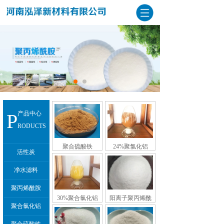
P
产品中心
RODUCTS
聚合硫酸铁
24%聚氯化铝
活性炭
净水滤料
聚丙烯酰胺
30%聚合氯化铝
阳离子聚丙烯酰
聚合氯化铝
胺