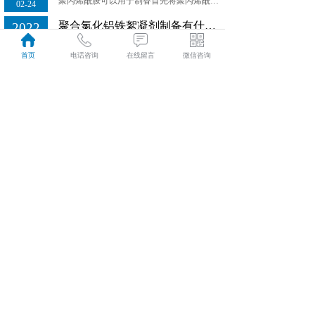
聚丙烯酰胺可以用于制香首先将聚丙烯酰胺按相应的比例溶解于水中，等到制香用聚丙烯酰胺完全溶解之后，再加入制香原料混合后即可，制香用聚丙烯酰胺在此过程中起到的是增稠的作用。
02-24
聚合氯化铝铁絮凝剂制备有什么目的和意义？
2022
聚合氯化铝铁絮凝剂制备有什么目的和意义？
02-24
首页
电话咨询
在线留言
微信咨询
污水脱水使用聚丙烯酰胺的影响因素
2022
经常接触污水法处理厂的人员应该都知道，污水处理厂一般要通过采用聚丙烯酰胺对污泥进行做处理。
02-24
聚丙烯酰胺与阴离子树脂的区别介绍
2022
聚丙烯酰胺(PAM)为水溶性高分子聚合物，不溶于大多数有机溶剂，具有良好的絮凝性，可以降低液体之间的摩擦阻力...
02-24
河南泓泽新材料有限公司
电话：
19939905511
E-mail:
413483467@qq.com
地址：巩义市永安街道办朝阳西路7号