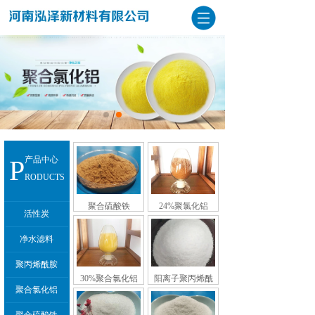
P
产品中心
RODUCTS
聚合硫酸铁
24%聚氯化铝
活性炭
净水滤料
聚丙烯酰胺
30%聚合氯化铝
阳离子聚丙烯酰
聚合氯化铝
胺