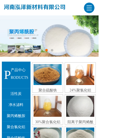
P
产品中心
RODUCTS
聚合硫酸铁
24%聚氯化铝
活性炭
净水滤料
聚丙烯酰胺
30%聚合氯化铝
阳离子聚丙烯酰
聚合氯化铝
胺