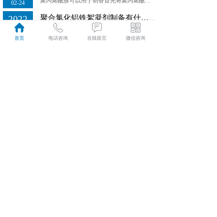
聚丙烯酰胺可以用于制香首先将聚丙烯酰胺按相应的比例溶解于水中，等到制香用聚丙烯酰胺完全溶解之后，再加入制香原料混合后即可，制香用聚丙烯酰胺在此过程中起到的是增稠的作用。
02-24
聚合氯化铝铁絮凝剂制备有什么目的和意义？
2022
聚合氯化铝铁絮凝剂制备有什么目的和意义？
02-24
首页
电话咨询
在线留言
微信咨询
污水脱水使用聚丙烯酰胺的影响因素
2022
经常接触污水法处理厂的人员应该都知道，污水处理厂一般要通过采用聚丙烯酰胺对污泥进行做处理。
02-24
聚丙烯酰胺与阴离子树脂的区别介绍
2022
聚丙烯酰胺(PAM)为水溶性高分子聚合物，不溶于大多数有机溶剂，具有良好的絮凝性，可以降低液体之间的摩擦阻力...
02-24
河南泓泽新材料有限公司
电话：
19939905511
E-mail:
413483467@qq.com
地址：巩义市永安街道办朝阳西路7号